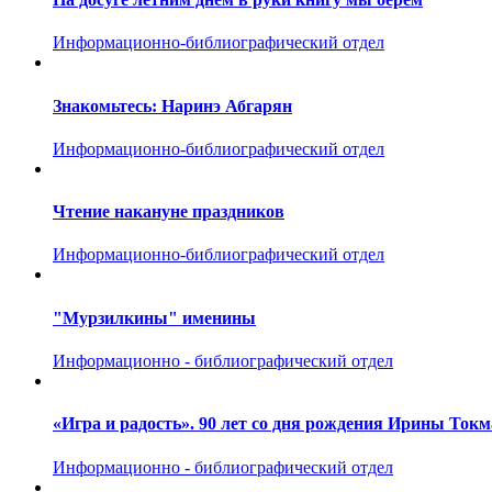
Информационно-библиографический отдел
Знакомьтесь: Наринэ Абгарян
Информационно-библиографический отдел
Чтение накануне праздников
Информационно-библиографический отдел
"Мурзилкины" именины
Информационно - библиографический отдел
«Игра и радость». 90 лет со дня рождения Ирины Токм
Информационно - библиографический отдел