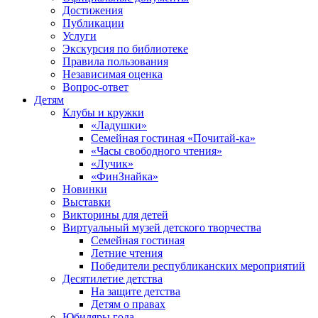
Достижения
Публикации
Услуги
Экскурсия по библиотеке
Правила пользования
Независимая оценка
Вопрос-ответ
Детям
Клубы и кружки
«Ладушки»
Семейная гостиная «Почитай-ка»
«Часы свободного чтения»
«Лучик»
«ФинЗнайка»
Новинки
Выставки
Викторины для детей
Виртуальный музей детского творчества
Семейная гостиная
Летние чтения
Победители республиканских мероприятий
Десятилетие детства
На защите детства
Детям о правах
Юбиляры года