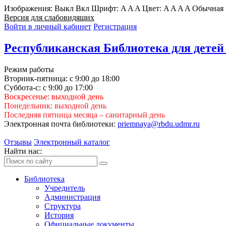
Изображения:
Выкл
Вкл
Шрифт:
A
A
A
Цвет:
A
A
A
A
Обычная 
Версия для слабовидящих
Войти в личный кабинет
Регистрация
Республиканская Библиотека для детей
Режим работы
Вторник-пятница: с 9:00 до 18:00
Суббота-с: с 9:00 до 17:00
Воскресенье: выходной день
Понедельник: выходной день
Последняя пятница месяца – санитарный день
Электронная почта библиотеки:
priemnaya@rbdu.udmr.ru
Отзывы
Электронный каталог
Найти нас:
Библиотека
Учредитель
Администрация
Структура
История
Официальные документы