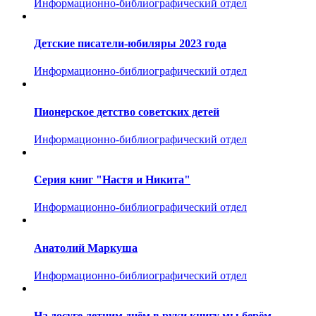
Информационно-библиографический отдел
Детские писатели-юбиляры 2023 года
Информационно-библиографический отдел
Пионерское детство советских детей
Информационно-библиографический отдел
Серия книг "Настя и Никита"
Информационно-библиографический отдел
Анатолий Маркуша
Информационно-библиографический отдел
На досуге летним днём в руки книгу мы берём