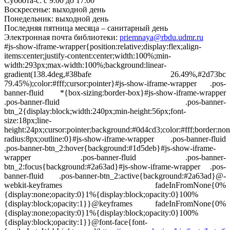
Суббота-с: с 9:00 до 17:00
Воскресенье: выходной день
Понедельник: выходной день
Последняя пятница месяца – санитарный день
Электронная почта библиотеки:
priemnaya@rbdu.udmr.ru
#js-show-iframe-wrapper{position:relative;display:flex;align-
items:center;justify-content:center;width:100%;min-
width:293px;max-width:100%;background:linear-
gradient(138.4deg,#38bafe 26.49%,#2d73bc
79.45%);color:#fff;cursor:pointer}#js-show-iframe-wrapper .pos-
banner-fluid *{box-sizing:border-box}#js-show-iframe-wrapper
.pos-banner-fluid .pos-banner-
btn_2{display:block;width:240px;min-height:56px;font-
size:18px;line-
height:24px;cursor:pointer;background:#0d4cd3;color:#fff;border:non
radius:8px;outline:0}#js-show-iframe-wrapper .pos-banner-fluid
.pos-banner-btn_2:hover{background:#1d5deb}#js-show-iframe-
wrapper .pos-banner-fluid .pos-banner-
btn_2:focus{background:#2a63ad}#js-show-iframe-wrapper .pos-
banner-fluid .pos-banner-btn_2:active{background:#2a63ad}@-
webkit-keyframes fadeInFromNone{0%
{display:none;opacity:0}1%{display:block;opacity:0}100%
{display:block;opacity:1}}@keyframes fadeInFromNone{0%
{display:none;opacity:0}1%{display:block;opacity:0}100%
{display:block;opacity:1}}@font-face{font-