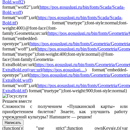
Bold.woff2
)
format("woff2"),url(
https://pos.gosuslugi.ru/bin/fonts/Scada/Scada-
Bold.woff
)
format("woff"),url(
https://pos.gosuslugi.ru/bin/fonts/Scada/Scada-
Bold.ttf
) format("truetype");font-style:normal;font-
weight:400}@font-face{font-
family:Geometria;src:url(
https://pos.gosuslugi.ru/bin/fonts/Geometria/G
format("embedded-
opentype"),url(
https://pos.gosuslugi.ru/bin/fonts/Geometria/Geometri
format("woff"),url(
https://pos.gosuslugi.ru/bin/fonts/Geometria/Geomet
format("truetype");font-weight:400;font-style:normal}@font-
face{font-family:Geometria-
ExtraBold;src:url(
https://pos.gosuslugi.ru/bin/fonts/Geometria/Geomet
ExtraBold.eot);src:url(https://pos.gosuslugi....
) format("embedded-
opentype"),url(
https://pos.gosuslugi.ru/bin/fonts/Geometria/Geometria
ExtraBold.woff
)
format("woff"),url(
https://pos.gosuslugi.ru/bin/fonts/Geometria/Geome
ExtraBold.ttf
) format("truetype");font-weight:900;font-style:normal}
Решаем вместе
Сложности с получением «Пушкинской карты» или
приобретением билетов? Знаете, как улучшить работу
учреждений культуры?
Напишите — решим!
Написать
(function(){ "use strict";function ownKeys(e,t){var