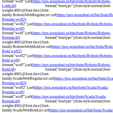
format("woff"),url(
https://pos.gosuslugi.ru/bin/fonts/Roboto/Roboto-
Light.ttf
) format("truetype");font-style:normal;font-
weight:400}@font-face{font-
family:RobotoWebRegular;src:url(
https://pos.gosuslugi.ru/bin/fonts
Regular.woff2
)
format("woff2"),url(
https://pos.gosuslugi.ru/bin/fonts/Roboto/Roboto-
Regular.woff
)
format("woff"),url(
https://pos.gosuslugi.ru/bin/fonts/Roboto/Roboto-
Regular.ttf
) format("truetype");font-style:normal;font-
weight:400}@font-face{font-
family:RobotoWebBold;src:url(
https://pos.gosuslugi.ru/bin/fonts/Ro
Bold.woff2
)
format("woff2"),url(
https://pos.gosuslugi.ru/bin/fonts/Roboto/Roboto-
Bold.woff
)
format("woff"),url(
https://pos.gosuslugi.ru/bin/fonts/Roboto/Roboto-
Bold.ttf
) format("truetype");font-style:normal;font-
weight:400}@font-face{font-
family:ScadaWebRegular;src:url(
https://pos.gosuslugi.ru/bin/fonts/Sc
Regular.woff2
)
format("woff2"),url(
https://pos.gosuslugi.ru/bin/fonts/Scada/Scada-
Regular.woff
)
format("woff"),url(
https://pos.gosuslugi.ru/bin/fonts/Scada/Scada-
Regular.ttf
) format("truetype");font-style:normal;font-
weight:400}@font-face{font-
family:ScadaWebBold;src:url(
https://pos.gosuslugi.ru/bin/fonts/Scada