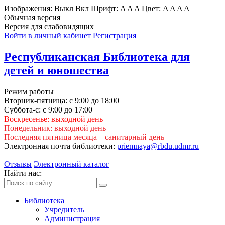
Изображения:
Выкл
Вкл
Шрифт:
A
A
A
Цвет:
A
A
A
A
Обычная версия
Версия для слабовидящих
Войти в личный кабинет
Регистрация
Республиканская Библиотека для
детей и юношества
Режим работы
Вторник-пятница: с 9:00 до 18:00
Суббота-с: с 9:00 до 17:00
Воскресенье: выходной день
Понедельник: выходной день
Последняя пятница месяца – санитарный день
Электронная почта библиотеки:
priemnaya@rbdu.udmr.ru
Отзывы
Электронный каталог
Найти нас:
Библиотека
Учредитель
Администрация