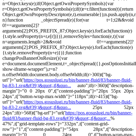
n=Object.keys(e);if(Object.getOwnPropertySymbols){var
r=Object.getOwnPropertySymbols(e);if(t)r=r.filter(function(t){return
Object.getOwnPropertyDescriptor(e,t).enumerable});n.push.apply(n,r
n}function _objectSpread(e){for(var t=1;t
2&&void
0!==arguments[2]?
arguments[2]:POS_PREFIX_87;Object.keys(e).forEach(function(r)
{t.style.setProperty(n+r,e[r])})},removeStyles=function(e,t){var
n=arguments.length>2&&void 0!==arguments[2]?
arguments[2]:POS_PREFIX_87;Object.keys(e).forEach(function(e)
{t.style.removeProperty(n+e)})};function
changePosBannerOnResize(){var
e=document.documentElement,t=_objectSpread({},posOptionsInitia
show-iframe-wrapper"),r=n?
n.offsetWidth:document.body.offsetWidth;if(r>300)t["bg-
url"]="url('
https://pos.gosuslugi.ru/bin/banner-fluid/83/banner-fluid-
bg-83-1.svg&#39;)&quot;,t[&quo...
auto";if(r>360)t["description-
margin"]="0 0 20px 0",t["content-padding"]="20px 55px 20px
24px",t["button-wrap-max-width"]="118px";if(r>415)t["bg-
url"]="url('
https://pos.gosuslugi.ru/bin/banner-fluid/83/banner-fluid-
bg-83-2.svg&#39;)&quot;,t[&quo...
25px 52px
24px";if(r>568)t["bg-url"]="url('
https://pos.gosuslugi.ru/bin/banner-
fluid/83/banner-fluid-bg-83.svg&#39;)&quot;,t[&quot;...
%
47%",t["grid-template-rows"]="332px",t["content-grid-
row"]="1",t["content-padding"]="54px 28px",t["description-
margin"]="0 0 24px 0",t["button-wrap-max-