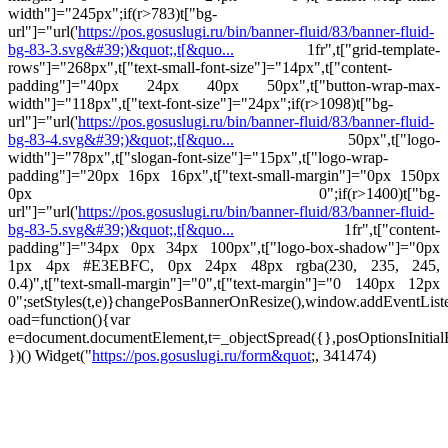
width"]="245px";if(r>783)t["bg-
url"]="url('
https://pos.gosuslugi.ru/bin/banner-fluid/83/banner-fluid-
bg-83-3.svg&#39;)&quot;,t[&quo...
1fr",t["grid-template-
rows"]="268px",t["text-small-font-size"]="14px",t["content-
padding"]="40px 24px 40px 50px",t["button-wrap-max-
width"]="118px",t["text-font-size"]="24px";if(r>1098)t["bg-
url"]="url('
https://pos.gosuslugi.ru/bin/banner-fluid/83/banner-fluid-
bg-83-4.svg&#39;)&quot;,t[&quo...
50px",t["logo-
width"]="78px",t["slogan-font-size"]="15px",t["logo-wrap-
padding"]="20px 16px 16px",t["text-small-margin"]="0px 150px
0px 0";if(r>1400)t["bg-
url"]="url('
https://pos.gosuslugi.ru/bin/banner-fluid/83/banner-fluid-
bg-83-5.svg&#39;)&quot;,t[&quo...
1fr",t["content-
padding"]="34px 0px 34px 100px",t["logo-box-shadow"]="0px
1px 4px #E3EBFC, 0px 24px 48px rgba(230, 235, 245,
0.4)",t["text-small-margin"]="0",t["text-margin"]="0 140px 12px
0";setStyles(t,e)}changePosBannerOnResize(),window.addEventLis
oad=function(){var
e=document.documentElement,t=_objectSpread({},posOptionsInitial
})()
Widget("
https://pos.gosuslugi.ru/form&quot
;, 341474)