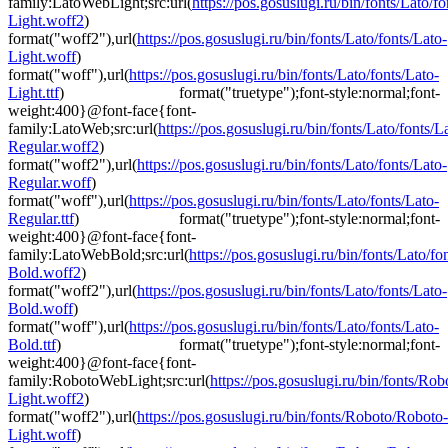
family:LatoWebLight;src:url(
https://pos.gosuslugi.ru/bin/fonts/Lato/fo
Light.woff2
)
format("woff2"),url(
https://pos.gosuslugi.ru/bin/fonts/Lato/fonts/Lato-
Light.woff
)
format("woff"),url(
https://pos.gosuslugi.ru/bin/fonts/Lato/fonts/Lato-
Light.ttf
) format("truetype");font-style:normal;font-
weight:400}@font-face{font-
family:LatoWeb;src:url(
https://pos.gosuslugi.ru/bin/fonts/Lato/fonts/L
Regular.woff2
)
format("woff2"),url(
https://pos.gosuslugi.ru/bin/fonts/Lato/fonts/Lato-
Regular.woff
)
format("woff"),url(
https://pos.gosuslugi.ru/bin/fonts/Lato/fonts/Lato-
Regular.ttf
) format("truetype");font-style:normal;font-
weight:400}@font-face{font-
family:LatoWebBold;src:url(
https://pos.gosuslugi.ru/bin/fonts/Lato/fo
Bold.woff2
)
format("woff2"),url(
https://pos.gosuslugi.ru/bin/fonts/Lato/fonts/Lato-
Bold.woff
)
format("woff"),url(
https://pos.gosuslugi.ru/bin/fonts/Lato/fonts/Lato-
Bold.ttf
) format("truetype");font-style:normal;font-
weight:400}@font-face{font-
family:RobotoWebLight;src:url(
https://pos.gosuslugi.ru/bin/fonts/Ro
Light.woff2
)
format("woff2"),url(
https://pos.gosuslugi.ru/bin/fonts/Roboto/Roboto-
Light.woff
)