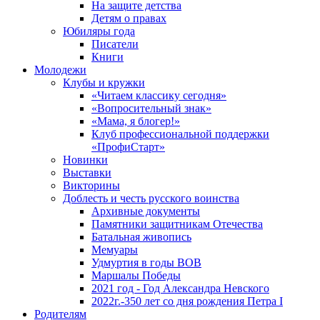
На защите детства
Детям о правах
Юбиляры года
Писатели
Книги
Молодежи
Клубы и кружки
«Читаем классику сегодня»
«Вопросительный знак»
«Мама, я блогер!»
Клуб профессиональной поддержки
«ПрофиСтарт»
Новинки
Выставки
Викторины
Доблесть и честь русского воинства
Архивные документы
Памятники защитникам Отечества
Батальная живопись
Мемуары
Удмуртия в годы ВОВ
Маршалы Победы
2021 год - Год Александра Невского
2022г.-350 лет со дня рождения Петра I
Родителям