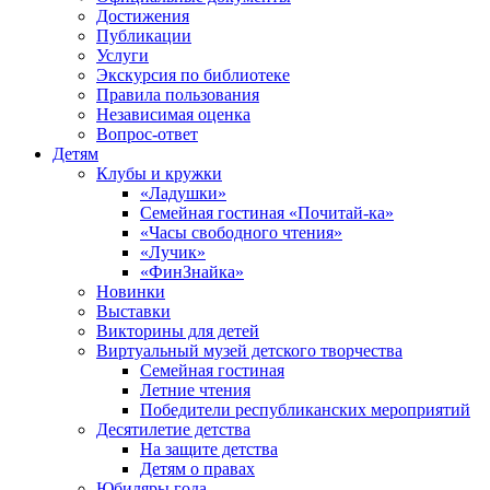
Достижения
Публикации
Услуги
Экскурсия по библиотеке
Правила пользования
Независимая оценка
Вопрос-ответ
Детям
Клубы и кружки
«Ладушки»
Семейная гостиная «Почитай-ка»
«Часы свободного чтения»
«Лучик»
«ФинЗнайка»
Новинки
Выставки
Викторины для детей
Виртуальный музей детского творчества
Семейная гостиная
Летние чтения
Победители республиканских мероприятий
Десятилетие детства
На защите детства
Детям о правах
Юбиляры года