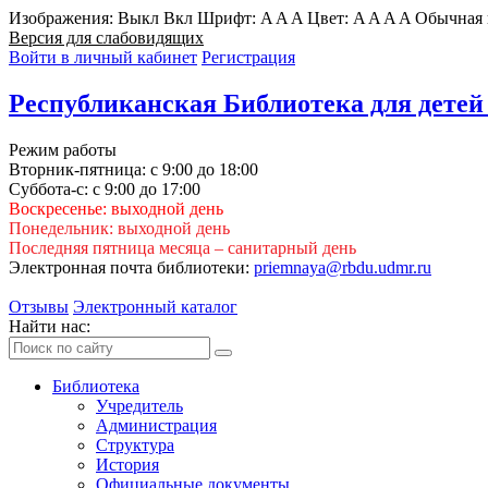
Изображения:
Выкл
Вкл
Шрифт:
A
A
A
Цвет:
A
A
A
A
Обычная 
Версия для слабовидящих
Войти в личный кабинет
Регистрация
Республиканская Библиотека для детей
Режим работы
Вторник-пятница: с 9:00 до 18:00
Суббота-с: с 9:00 до 17:00
Воскресенье: выходной день
Понедельник: выходной день
Последняя пятница месяца – санитарный день
Электронная почта библиотеки:
priemnaya@rbdu.udmr.ru
Отзывы
Электронный каталог
Найти нас:
Библиотека
Учредитель
Администрация
Структура
История
Официальные документы