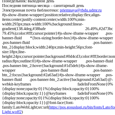
Понедельник: выходной день
Последняя пятница месяца – санитарный день
Электронная почта библиотеки:
priemnaya@rbdu.udmr.ru
#js-show-iframe-wrapper{position:relative;display:flex;align-
items:center;justify-content:center;width:100%;min-
width:293px;max-width:100%;background:linear-
gradient(138.4deg,#38bafe 26.49%,#2d73bc
79.45%);color:#fff;cursor:pointer}#js-show-iframe-wrapper .pos-
banner-fluid *{box-sizing:border-box}#js-show-iframe-wrapper
.pos-banner-fluid .pos-banner-
btn_2{display:block;width:240px;min-height:56px;font-
size:18px;line-
height:24px;cursor:pointer;background:#0d4cd3;color:#fff;border:non
radius:8px;outline:0}#js-show-iframe-wrapper .pos-banner-fluid
.pos-banner-btn_2:hover{background:#1d5deb}#js-show-iframe-
wrapper .pos-banner-fluid .pos-banner-
btn_2:focus{background:#2a63ad}#js-show-iframe-wrapper .pos-
banner-fluid .pos-banner-btn_2:active{background:#2a63ad}@-
webkit-keyframes fadeInFromNone{0%
{display:none;opacity:0}1%{display:block;opacity:0}100%
{display:block;opacity:1}}@keyframes fadeInFromNone{0%
{display:none;opacity:0}1%{display:block;opacity:0}100%
{display:block;opacity:1}}@font-face{font-
family:LatoWebLight;src:url(
https://pos.gosuslugi.ru/bin/fonts/Lato/fo
Light.woff2
)