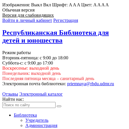
Изображения:
Выкл
Вкл
Шрифт:
A
A
A
Цвет:
A
A
A
A
Обычная версия
Версия для слабовидящих
Войти в личный кабинет
Регистрация
Республиканская Библиотека для
детей и юношества
Режим работы
Вторник-пятница: с 9:00 до 18:00
Суббота-с: с 9:00 до 17:00
Воскресенье: выходной день
Понедельник: выходной день
Последняя пятница месяца – санитарный день
Электронная почта библиотеки:
priemnaya@rbdu.udmr.ru
Отзывы
Электронный каталог
Найти нас:
Библиотека
Учредитель
Администрация