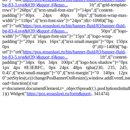
bg-83-3.svg&#39;)&quot;,t[&quo...
1fr",t["grid-template-
rows"]="268px",t["text-small-font-size"]="14px",t["content-
padding"]="40px 24px 40px 50px",t["button-wrap-max-
width"]="118px",t["text-font-size"]="24px";if(r>1098)t["bg-
url"]="url('
https://pos.gosuslugi.ru/bin/banner-fluid/83/banner-fluid-
bg-83-4.svg&#39;)&quot;,t[&quo...
50px",t["logo-
width"]="78px",t["slogan-font-size"]="15px",t["logo-wrap-
padding"]="20px 16px 16px",t["text-small-margin"]="0px 150px
0px 0";if(r>1400)t["bg-
url"]="url('
https://pos.gosuslugi.ru/bin/banner-fluid/83/banner-fluid-
bg-83-5.svg&#39;)&quot;,t[&quo...
1fr",t["content-
padding"]="34px 0px 34px 100px",t["logo-box-shadow"]="0px
1px 4px #E3EBFC, 0px 24px 48px rgba(230, 235, 245,
0.4)",t["text-small-margin"]="0",t["text-margin"]="0 140px 12px
0";setStyles(t,e)}changePosBannerOnResize(),window.addEventLis
oad=function(){var
e=document.documentElement,t=_objectSpread({},posOptionsInitial
})()
Widget("
https://pos.gosuslugi.ru/form&quot
;, 341474)