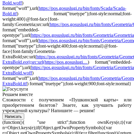
Bold.woff
)
format("woff"),url(
https://pos.gosuslugi.ru/bin/fonts/Scada/Scada-
Bold.ttf
) format("truetype");font-style:normal;font-
weight:400}@font-face{font-
family:Geometria;src:url(
https://pos.gosuslugi.ru/bin/fonts/Geometria/G
format("embedded-
opentype"),url(
https://pos.gosuslugi.ru/bin/fonts/Geometria/Geometri
format("woff"),url(
https://pos.gosuslugi.ru/bin/fonts/Geometria/Geomet
format("truetype");font-weight:400;font-style:normal}@font-
face{font-family:Geometria-
ExtraBold;src:url(
https://pos.gosuslugi.ru/bin/fonts/Geometria/Geomet
ExtraBold.eot);src:url(https://pos.gosuslugi....
) format("embedded-
opentype"),url(
https://pos.gosuslugi.ru/bin/fonts/Geometria/Geometria
ExtraBold.woff
)
format("woff"),url(
https://pos.gosuslugi.ru/bin/fonts/Geometria/Geome
ExtraBold.ttf
) format("truetype");font-weight:900;font-style:normal}
Решаем вместе
Сложности с получением «Пушкинской карты» или
приобретением билетов? Знаете, как улучшить работу
учреждений культуры?
Напишите — решим!
Написать
(function(){ "use strict";function ownKeys(e,t){var
n=Object.keys(e);if(Object.getOwnPropertySymbols){var
r=Object.getOwnPropertySymbols(e);if(t)r=r.filter(function(t){return