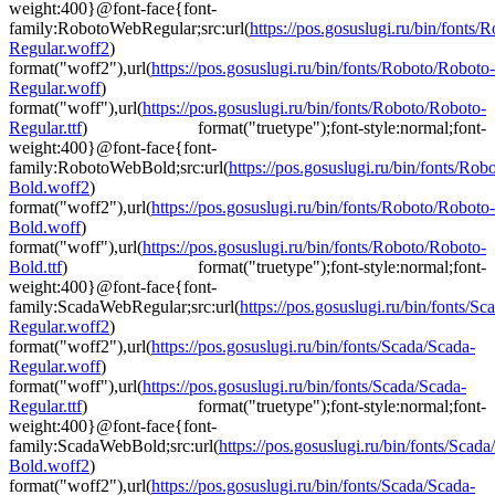
weight:400}@font-face{font-
family:RobotoWebRegular;src:url(
https://pos.gosuslugi.ru/bin/fonts
Regular.woff2
)
format("woff2"),url(
https://pos.gosuslugi.ru/bin/fonts/Roboto/Roboto-
Regular.woff
)
format("woff"),url(
https://pos.gosuslugi.ru/bin/fonts/Roboto/Roboto-
Regular.ttf
) format("truetype");font-style:normal;font-
weight:400}@font-face{font-
family:RobotoWebBold;src:url(
https://pos.gosuslugi.ru/bin/fonts/Ro
Bold.woff2
)
format("woff2"),url(
https://pos.gosuslugi.ru/bin/fonts/Roboto/Roboto-
Bold.woff
)
format("woff"),url(
https://pos.gosuslugi.ru/bin/fonts/Roboto/Roboto-
Bold.ttf
) format("truetype");font-style:normal;font-
weight:400}@font-face{font-
family:ScadaWebRegular;src:url(
https://pos.gosuslugi.ru/bin/fonts/Sc
Regular.woff2
)
format("woff2"),url(
https://pos.gosuslugi.ru/bin/fonts/Scada/Scada-
Regular.woff
)
format("woff"),url(
https://pos.gosuslugi.ru/bin/fonts/Scada/Scada-
Regular.ttf
) format("truetype");font-style:normal;font-
weight:400}@font-face{font-
family:ScadaWebBold;src:url(
https://pos.gosuslugi.ru/bin/fonts/Scada
Bold.woff2
)
format("woff2"),url(
https://pos.gosuslugi.ru/bin/fonts/Scada/Scada-