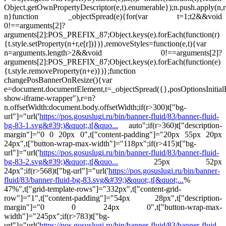
Object.getOwnPropertyDescriptor(e,t).enumerable});n.push.apply(n,r
n}function _objectSpread(e){for(var t=1;t
2&&void
0!==arguments[2]?
arguments[2]:POS_PREFIX_87;Object.keys(e).forEach(function(r)
{t.style.setProperty(n+r,e[r])})},removeStyles=function(e,t){var
n=arguments.length>2&&void 0!==arguments[2]?
arguments[2]:POS_PREFIX_87;Object.keys(e).forEach(function(e)
{t.style.removeProperty(n+e)})};function
changePosBannerOnResize(){var
e=document.documentElement,t=_objectSpread({},posOptionsInitia
show-iframe-wrapper"),r=n?
n.offsetWidth:document.body.offsetWidth;if(r>300)t["bg-
url"]="url('
https://pos.gosuslugi.ru/bin/banner-fluid/83/banner-fluid-
bg-83-1.svg&#39;)&quot;,t[&quo...
auto";if(r>360)t["description-
margin"]="0 0 20px 0",t["content-padding"]="20px 55px 20px
24px",t["button-wrap-max-width"]="118px";if(r>415)t["bg-
url"]="url('
https://pos.gosuslugi.ru/bin/banner-fluid/83/banner-fluid-
bg-83-2.svg&#39;)&quot;,t[&quo...
25px 52px
24px";if(r>568)t["bg-url"]="url('
https://pos.gosuslugi.ru/bin/banner-
fluid/83/banner-fluid-bg-83.svg&#39;)&quot;,t[&quot;...
%
47%",t["grid-template-rows"]="332px",t["content-grid-
row"]="1",t["content-padding"]="54px 28px",t["description-
margin"]="0 0 24px 0",t["button-wrap-max-
width"]="245px";if(r>783)t["bg-
url"]="url('
https://pos.gosuslugi.ru/bin/banner-fluid/83/banner-fluid-