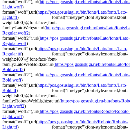
format("woff2"),url(
https://pos.gosuslugi.ru/bin/fonts/Lato/fonts/Lato-
Light.woff
)
format("woff"),url(
https://pos.gosuslugi.ru/bin/fonts/Lato/fonts/Lato-
Light.ttf
) format("truetype");font-style:normal;font-
weight:400}@font-face{font-
family:LatoWeb;src:url(
https://pos.gosuslugi.ru/bin/fonts/Lato/fonts/L
Regular.woff2
)
format("woff2"),url(
https://pos.gosuslugi.ru/bin/fonts/Lato/fonts/Lato-
Regular.woff
)
format("woff"),url(
https://pos.gosuslugi.ru/bin/fonts/Lato/fonts/Lato-
Regular.ttf
) format("truetype");font-style:normal;font-
weight:400}@font-face{font-
family:LatoWebBold;src:url(
https://pos.gosuslugi.ru/bin/fonts/Lato/fo
Bold.woff2
)
format("woff2"),url(
https://pos.gosuslugi.ru/bin/fonts/Lato/fonts/Lato-
Bold.woff
)
format("woff"),url(
https://pos.gosuslugi.ru/bin/fonts/Lato/fonts/Lato-
Bold.ttf
) format("truetype");font-style:normal;font-
weight:400}@font-face{font-
family:RobotoWebLight;src:url(
https://pos.gosuslugi.ru/bin/fonts/Ro
Light.woff2
)
format("woff2"),url(
https://pos.gosuslugi.ru/bin/fonts/Roboto/Roboto-
Light.woff
)
format("woff"),url(
https://pos.gosuslugi.ru/bin/fonts/Roboto/Roboto-
Light.ttf
) format("truetype");font-style:normal;font-