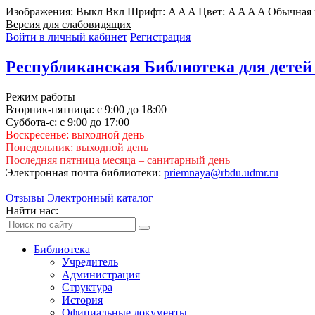
Изображения:
Выкл
Вкл
Шрифт:
A
A
A
Цвет:
A
A
A
A
Обычная 
Версия для слабовидящих
Войти в личный кабинет
Регистрация
Республиканская Библиотека для детей
Режим работы
Вторник-пятница: с 9:00 до 18:00
Суббота-с: с 9:00 до 17:00
Воскресенье: выходной день
Понедельник: выходной день
Последняя пятница месяца – санитарный день
Электронная почта библиотеки:
priemnaya@rbdu.udmr.ru
Отзывы
Электронный каталог
Найти нас:
Библиотека
Учредитель
Администрация
Структура
История
Официальные документы