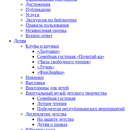
Достижения
Публикации
Услуги
Экскурсия по библиотеке
Правила пользования
Независимая оценка
Вопрос-ответ
Детям
Клубы и кружки
«Ладушки»
Семейная гостиная «Почитай-ка»
«Часы свободного чтения»
«Лучик»
«ФинЗнайка»
Новинки
Выставки
Викторины для детей
Виртуальный музей детского творчества
Семейная гостиная
Летние чтения
Победители республиканских мероприятий
Десятилетие детства
На защите детства
Детям о правах
Юбиляры года