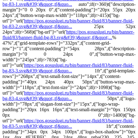
bg-83-1.svg&#39;)&quot;,t[&quo...
auto";if(r>360)t["description-
margin"]="0 0 20px 0",t["content-padding"]="20px 55px 20px
24px",t["button-wrap-max-width"]="118px";if(r>415)t["bg-
url"]="url('
https://pos.gosuslugi.ru/bin/banner-fluid/83/banner-fluid-
bg-83-2.svg&#39;)&quot;,t[&quo...
25px 52px
24px";if(r>568)t["bg-url"]="url('
https://pos.gosuslugi.ru/bin/banner-
fluid/83/banner-fluid-bg-83.svg&#39;)&quot;,t[&quot;...
%
47%",t["grid-template-rows"]="332px",t["content-grid-
row"]="1",t["content-padding"]="54px 28px",t["description-
margin"]="0 0 24px 0",t["button-wrap-max-
width"]="245px";if(r>783)t["bg-
url"]="url('
https://pos.gosuslugi.ru/bin/banner-fluid/83/banner-fluid-
bg-83-3.svg&#39;)&quot;,t[&quo...
1fr",t["grid-template-
rows"]="268px",t["text-small-font-size"]="14px",t["content-
padding"]="40px 24px 40px 50px",t["button-wrap-max-
width"]="118px",t["text-font-size"]="24px";if(r>1098)t["bg-
url"]="url('
https://pos.gosuslugi.ru/bin/banner-fluid/83/banner-fluid-
bg-83-4.svg&#39;)&quot;,t[&quo...
50px",t["logo-
width"]="78px",t["slogan-font-size"]="15px",t["logo-wrap-
padding"]="20px 16px 16px",t["text-small-margin"]="0px 150px
0px 0";if(r>1400)t["bg-
url"]="url('
https://pos.gosuslugi.ru/bin/banner-fluid/83/banner-fluid-
bg-83-5.svg&#39;)&quot;,t[&quo...
1fr",t["content-
padding"]="34px 0px 34px 100px",t["logo-box-shadow"]="0px
1px 4px #E3EBFC, 0px 24px 48px rgba(230, 235, 245,