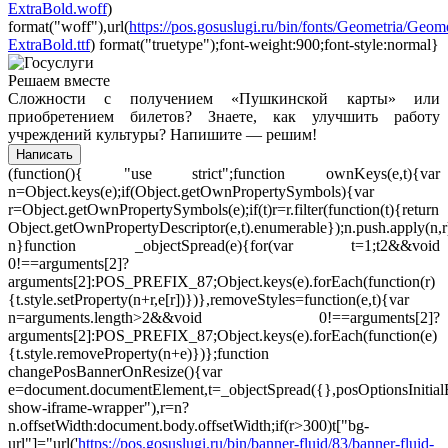
ExtraBold.woff
)
format("woff"),url(
https://pos.gosuslugi.ru/bin/fonts/Geometria/Geome
ExtraBold.ttf
) format("truetype");font-weight:900;font-style:normal}
Решаем вместе
Сложности с получением «Пушкинской карты» или
приобретением билетов? Знаете, как улучшить работу
учреждений культуры?
Напишите — решим!
Написать
(function(){ "use strict";function ownKeys(e,t){var
n=Object.keys(e);if(Object.getOwnPropertySymbols){var
r=Object.getOwnPropertySymbols(e);if(t)r=r.filter(function(t){return
Object.getOwnPropertyDescriptor(e,t).enumerable});n.push.apply(n,r
n}function _objectSpread(e){for(var t=1;t
2&&void
0!==arguments[2]?
arguments[2]:POS_PREFIX_87;Object.keys(e).forEach(function(r)
{t.style.setProperty(n+r,e[r])})},removeStyles=function(e,t){var
n=arguments.length>2&&void 0!==arguments[2]?
arguments[2]:POS_PREFIX_87;Object.keys(e).forEach(function(e)
{t.style.removeProperty(n+e)})};function
changePosBannerOnResize(){var
e=document.documentElement,t=_objectSpread({},posOptionsInitia
show-iframe-wrapper"),r=n?
n.offsetWidth:document.body.offsetWidth;if(r>300)t["bg-
url"]="url('
https://pos.gosuslugi.ru/bin/banner-fluid/83/banner-fluid-