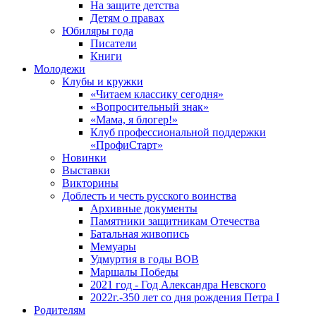
На защите детства
Детям о правах
Юбиляры года
Писатели
Книги
Молодежи
Клубы и кружки
«Читаем классику сегодня»
«Вопросительный знак»
«Мама, я блогер!»
Клуб профессиональной поддержки
«ПрофиСтарт»
Новинки
Выставки
Викторины
Доблесть и честь русского воинства
Архивные документы
Памятники защитникам Отечества
Батальная живопись
Мемуары
Удмуртия в годы ВОВ
Маршалы Победы
2021 год - Год Александра Невского
2022г.-350 лет со дня рождения Петра I
Родителям