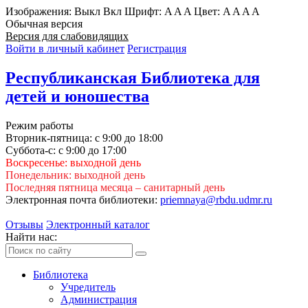
Изображения:
Выкл
Вкл
Шрифт:
A
A
A
Цвет:
A
A
A
A
Обычная версия
Версия для слабовидящих
Войти в личный кабинет
Регистрация
Республиканская Библиотека для
детей и юношества
Режим работы
Вторник-пятница: с 9:00 до 18:00
Суббота-с: с 9:00 до 17:00
Воскресенье: выходной день
Понедельник: выходной день
Последняя пятница месяца – санитарный день
Электронная почта библиотеки:
priemnaya@rbdu.udmr.ru
Отзывы
Электронный каталог
Найти нас:
Библиотека
Учредитель
Администрация