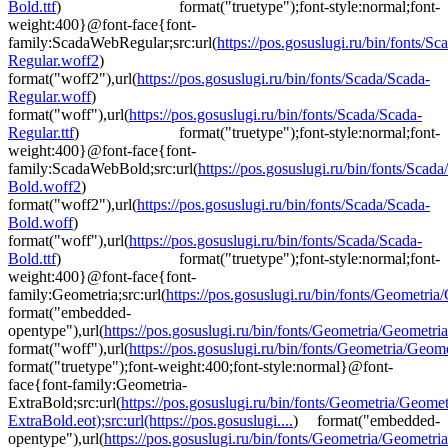
Bold.ttf
) format("truetype");font-style:normal;font-
weight:400}@font-face{font-
family:ScadaWebRegular;src:url(
https://pos.gosuslugi.ru/bin/fonts/Sc
Regular.woff2
)
format("woff2"),url(
https://pos.gosuslugi.ru/bin/fonts/Scada/Scada-
Regular.woff
)
format("woff"),url(
https://pos.gosuslugi.ru/bin/fonts/Scada/Scada-
Regular.ttf
) format("truetype");font-style:normal;font-
weight:400}@font-face{font-
family:ScadaWebBold;src:url(
https://pos.gosuslugi.ru/bin/fonts/Scada
Bold.woff2
)
format("woff2"),url(
https://pos.gosuslugi.ru/bin/fonts/Scada/Scada-
Bold.woff
)
format("woff"),url(
https://pos.gosuslugi.ru/bin/fonts/Scada/Scada-
Bold.ttf
) format("truetype");font-style:normal;font-
weight:400}@font-face{font-
family:Geometria;src:url(
https://pos.gosuslugi.ru/bin/fonts/Geometria/G
format("embedded-
opentype"),url(
https://pos.gosuslugi.ru/bin/fonts/Geometria/Geometri
format("woff"),url(
https://pos.gosuslugi.ru/bin/fonts/Geometria/Geomet
format("truetype");font-weight:400;font-style:normal}@font-
face{font-family:Geometria-
ExtraBold;src:url(
https://pos.gosuslugi.ru/bin/fonts/Geometria/Geomet
ExtraBold.eot);src:url(https://pos.gosuslugi....
) format("embedded-
opentype"),url(
https://pos.gosuslugi.ru/bin/fonts/Geometria/Geometria