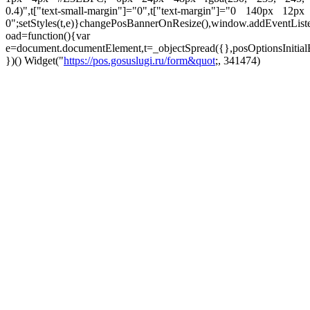
0.4)",t["text-small-margin"]="0",t["text-margin"]="0 140px 12px
0";setStyles(t,e)}changePosBannerOnResize(),window.addEventLis
oad=function(){var
e=document.documentElement,t=_objectSpread({},posOptionsInitial
})()
Widget("
https://pos.gosuslugi.ru/form&quot
;, 341474)