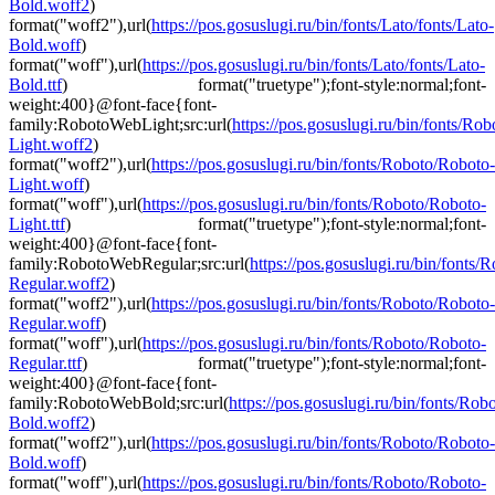
Bold.woff2
)
format("woff2"),url(
https://pos.gosuslugi.ru/bin/fonts/Lato/fonts/Lato-
Bold.woff
)
format("woff"),url(
https://pos.gosuslugi.ru/bin/fonts/Lato/fonts/Lato-
Bold.ttf
) format("truetype");font-style:normal;font-
weight:400}@font-face{font-
family:RobotoWebLight;src:url(
https://pos.gosuslugi.ru/bin/fonts/Ro
Light.woff2
)
format("woff2"),url(
https://pos.gosuslugi.ru/bin/fonts/Roboto/Roboto-
Light.woff
)
format("woff"),url(
https://pos.gosuslugi.ru/bin/fonts/Roboto/Roboto-
Light.ttf
) format("truetype");font-style:normal;font-
weight:400}@font-face{font-
family:RobotoWebRegular;src:url(
https://pos.gosuslugi.ru/bin/fonts
Regular.woff2
)
format("woff2"),url(
https://pos.gosuslugi.ru/bin/fonts/Roboto/Roboto-
Regular.woff
)
format("woff"),url(
https://pos.gosuslugi.ru/bin/fonts/Roboto/Roboto-
Regular.ttf
) format("truetype");font-style:normal;font-
weight:400}@font-face{font-
family:RobotoWebBold;src:url(
https://pos.gosuslugi.ru/bin/fonts/Ro
Bold.woff2
)
format("woff2"),url(
https://pos.gosuslugi.ru/bin/fonts/Roboto/Roboto-
Bold.woff
)
format("woff"),url(
https://pos.gosuslugi.ru/bin/fonts/Roboto/Roboto-