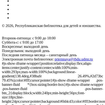
© 2026, Республиканская библиотека для детей и юношества.
Вторник-пятница: с 9:00 до 18:00
Суббота-с: с 9:00 до 17:00
Воскресенье: выходной день
Понедельник: выходной день
Последняя пятница месяца – санитарный день
Электронная почта библиотеки:
priemnaya@rbdu.udmr.ru
#js-show-iframe-wrapper{position:relative;display:flex;align-
items:center;justify-content:center;width:100%;min-
width:293px;max-width:100%;background:linear-
gradient(138.4deg,#38bafe 26.49%,#2d73bc
79.45%);color:#fff;cursor:pointer}#js-show-iframe-wrapper .pos-
banner-fluid *{box-sizing:border-box}#js-show-iframe-wrapper
.pos-banner-fluid .pos-banner-
btn_2{display:block;width:240px;min-height:56px;font-
size:18px;line-
height:24px;cursor:pointer;background:#0d4cd3;color:#fff;border:non