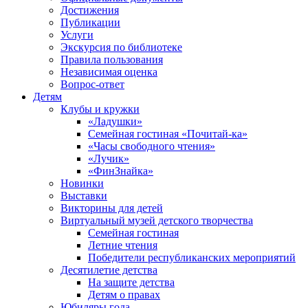
Достижения
Публикации
Услуги
Экскурсия по библиотеке
Правила пользования
Независимая оценка
Вопрос-ответ
Детям
Клубы и кружки
«Ладушки»
Семейная гостиная «Почитай-ка»
«Часы свободного чтения»
«Лучик»
«ФинЗнайка»
Новинки
Выставки
Викторины для детей
Виртуальный музей детского творчества
Семейная гостиная
Летние чтения
Победители республиканских мероприятий
Десятилетие детства
На защите детства
Детям о правах
Юбиляры года