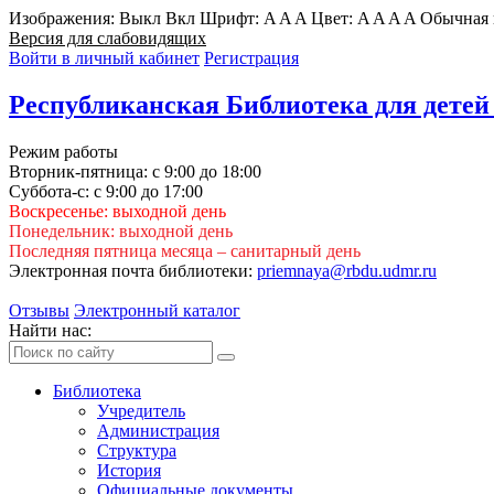
Изображения:
Выкл
Вкл
Шрифт:
A
A
A
Цвет:
A
A
A
A
Обычная 
Версия для слабовидящих
Войти в личный кабинет
Регистрация
Республиканская Библиотека для детей
Режим работы
Вторник-пятница: с 9:00 до 18:00
Суббота-с: с 9:00 до 17:00
Воскресенье: выходной день
Понедельник: выходной день
Последняя пятница месяца – санитарный день
Электронная почта библиотеки:
priemnaya@rbdu.udmr.ru
Отзывы
Электронный каталог
Найти нас:
Библиотека
Учредитель
Администрация
Структура
История
Официальные документы