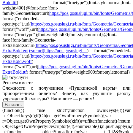
Bold.ttf
) format("truetype");font-style:normal;font-
weight:400}@font-face{font-
family:Geometria;src:url(
https://pos.gosuslugi.ru/bin/fonts/Geometria/G
format("embedded-
opentype"),url(
https://pos.gosuslugi.ru/bin/fonts/Geometria/Geometri
format("woff"),url(
https://pos.gosuslugi.ru/bin/fonts/Geometria/Geomet
format("truetype");font-weight:400;font-style:normal}@font-
face{font-family:Geometria-
ExtraBold;src:url(
https://pos.gosuslugi.ru/bin/fonts/Geometria/Geomet
ExtraBold.eot);src:url(https://pos.gosuslugi....
) format("embedded-
opentype"),url(
https://pos.gosuslugi.ru/bin/fonts/Geometria/Geometria
ExtraBold.woff
)
format("woff"),url(
https://pos.gosuslugi.ru/bin/fonts/Geometria/Geome
ExtraBold.ttf
) format("truetype");font-weight:900;font-style:normal}
Решаем вместе
Сложности с получением «Пушкинской карты» или
приобретением билетов? Знаете, как улучшить работу
учреждений культуры?
Напишите — решим!
Написать
(function(){ "use strict";function ownKeys(e,t){var
n=Object.keys(e);if(Object.getOwnPropertySymbols){var
r=Object.getOwnPropertySymbols(e);if(t)r=r.filter(function(t){return
Object.getOwnPropertyDescriptor(e,t).enumerable});n.push.apply(n,r
n}function _objectSpread(e){for(var t=1;t
2&&void