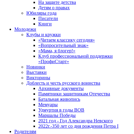
На защите детства
Детям о правах
Юбиляры года
Писатели
Книги
Молодежи
Клубы и кружки
«Читаем классику сегодня»
«Вопросительный знак»
«Мама, я блогер!»
Клуб профессиональной поддержки
«ПрофиСтарт»
Новинки
Выставки
Викторины
Доблесть и честь русского воинства
Архивные документы
Памятники защитникам Отечества
Батальная живопись
Мемуары
Удмуртия в годы ВОВ
Маршалы Победы
2021 год - Год Александра Невского
2022г.-350 лет со дня рождения Петра I
Родителям