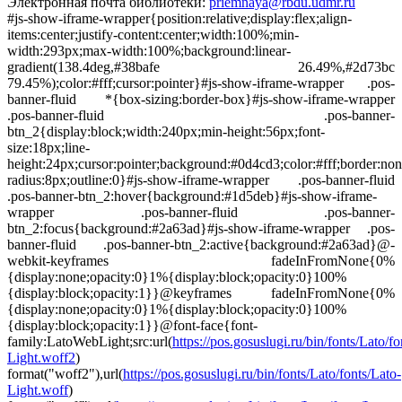
Электронная почта библиотеки:
priemnaya@rbdu.udmr.ru
#js-show-iframe-wrapper{position:relative;display:flex;align-
items:center;justify-content:center;width:100%;min-
width:293px;max-width:100%;background:linear-
gradient(138.4deg,#38bafe 26.49%,#2d73bc
79.45%);color:#fff;cursor:pointer}#js-show-iframe-wrapper .pos-
banner-fluid *{box-sizing:border-box}#js-show-iframe-wrapper
.pos-banner-fluid .pos-banner-
btn_2{display:block;width:240px;min-height:56px;font-
size:18px;line-
height:24px;cursor:pointer;background:#0d4cd3;color:#fff;border:non
radius:8px;outline:0}#js-show-iframe-wrapper .pos-banner-fluid
.pos-banner-btn_2:hover{background:#1d5deb}#js-show-iframe-
wrapper .pos-banner-fluid .pos-banner-
btn_2:focus{background:#2a63ad}#js-show-iframe-wrapper .pos-
banner-fluid .pos-banner-btn_2:active{background:#2a63ad}@-
webkit-keyframes fadeInFromNone{0%
{display:none;opacity:0}1%{display:block;opacity:0}100%
{display:block;opacity:1}}@keyframes fadeInFromNone{0%
{display:none;opacity:0}1%{display:block;opacity:0}100%
{display:block;opacity:1}}@font-face{font-
family:LatoWebLight;src:url(
https://pos.gosuslugi.ru/bin/fonts/Lato/fo
Light.woff2
)
format("woff2"),url(
https://pos.gosuslugi.ru/bin/fonts/Lato/fonts/Lato-
Light.woff
)