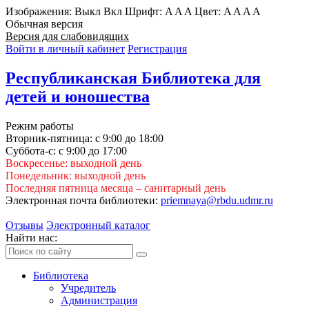
Изображения:
Выкл
Вкл
Шрифт:
A
A
A
Цвет:
A
A
A
A
Обычная версия
Версия для слабовидящих
Войти в личный кабинет
Регистрация
Республиканская Библиотека для
детей и юношества
Режим работы
Вторник-пятница: с 9:00 до 18:00
Суббота-с: с 9:00 до 17:00
Воскресенье: выходной день
Понедельник: выходной день
Последняя пятница месяца – санитарный день
Электронная почта библиотеки:
priemnaya@rbdu.udmr.ru
Отзывы
Электронный каталог
Найти нас:
Библиотека
Учредитель
Администрация