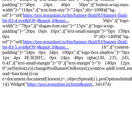
padding"]="40px 24px 40px 50px",t["button-wrap-max-
width"]="118px",t["text-font-size"]="24px";if(r>1098)t["bg-
url"]="url('
https://pos.gosuslugi.ru/bin/banner-fluid/83/banner-fluid-
bg-83-4.svg&#39;)&quot;,t[&quo...
50px",t["logo-
width"]="78px",t["slogan-font-size"]="15px",t["logo-wrap-
padding"]="20px 16px 16px",t["text-small-margin"]="0px 150px
0px 0";if(r>1400)t["bg-
url"]="url('
https://pos.gosuslugi.ru/bin/banner-fluid/83/banner-fluid-
bg-83-5.svg&#39;)&quot;,t[&quo...
1fr",t["content-
padding"]="34px 0px 34px 100px",t["logo-box-shadow"]="0px
1px 4px #E3EBFC, 0px 24px 48px rgba(230, 235, 245,
0.4)",t["text-small-margin"]="0",t["text-margin"]="0 140px 12px
0";setStyles(t,e)}changePosBannerOnResize(),window.addEventLis
oad=function(){var
e=document.documentElement,t=_objectSpread({},posOptionsInitial
})()
Widget("
https://pos.gosuslugi.ru/form&quot
;, 341474)