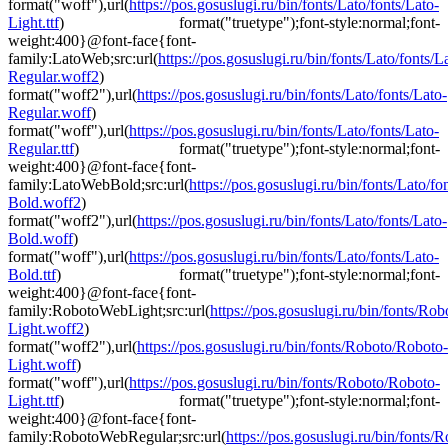
format("woff"),url(
https://pos.gosuslugi.ru/bin/fonts/Lato/fonts/Lato-
Light.ttf
) format("truetype");font-style:normal;font-
weight:400}@font-face{font-
family:LatoWeb;src:url(
https://pos.gosuslugi.ru/bin/fonts/Lato/fonts/L
Regular.woff2
)
format("woff2"),url(
https://pos.gosuslugi.ru/bin/fonts/Lato/fonts/Lato-
Regular.woff
)
format("woff"),url(
https://pos.gosuslugi.ru/bin/fonts/Lato/fonts/Lato-
Regular.ttf
) format("truetype");font-style:normal;font-
weight:400}@font-face{font-
family:LatoWebBold;src:url(
https://pos.gosuslugi.ru/bin/fonts/Lato/fo
Bold.woff2
)
format("woff2"),url(
https://pos.gosuslugi.ru/bin/fonts/Lato/fonts/Lato-
Bold.woff
)
format("woff"),url(
https://pos.gosuslugi.ru/bin/fonts/Lato/fonts/Lato-
Bold.ttf
) format("truetype");font-style:normal;font-
weight:400}@font-face{font-
family:RobotoWebLight;src:url(
https://pos.gosuslugi.ru/bin/fonts/Ro
Light.woff2
)
format("woff2"),url(
https://pos.gosuslugi.ru/bin/fonts/Roboto/Roboto-
Light.woff
)
format("woff"),url(
https://pos.gosuslugi.ru/bin/fonts/Roboto/Roboto-
Light.ttf
) format("truetype");font-style:normal;font-
weight:400}@font-face{font-
family:RobotoWebRegular;src:url(
https://pos.gosuslugi.ru/bin/fonts