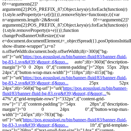
0!==arguments[2]?
arguments[2]:POS_PREFIX_87;Object.keys(e).forEach(function(r)
{t.style.setProperty(n+r,e[r])})},removeStyles=function(e,t){var
n=arguments.length>2&&void 0!==arguments[2]?
arguments[2]:POS_PREFIX_87;Object.keys(e).forEach(function(e)
{t.style.removeProperty(n+e)})};function
changePosBannerOnResize(){var
e=document.documentElement,t=_objectSpread({},posOptionsInitia
show-iframe-wrapper"),r=n?
n.offsetWidth:document.body.offsetWidth;if(r>300)t["bg-
url"]="url('
https://pos.gosuslugi.ru/bin/banner-fluid/83/banner-fluid-
bg-83-1.svg&#39;)&quot;,t[&quo...
auto";if(r>360)t["description-
margin"]="0 0 20px 0",t["content-padding"]="20px 55px 20px
24px",t["button-wrap-max-width"]="118px";if(r>415)t["bg-
url"]="url('
https://pos.gosuslugi.ru/bin/banner-fluid/83/banner-fluid-
bg-83-2.svg&#39;)&quot;,t[&quo...
25px 52px
24px";if(r>568)t["bg-url"]="url('
https://pos.gosuslugi.ru/bin/banner-
fluid/83/banner-fluid-bg-83.svg&#39;)&quot;,t[&quot;...
%
47%",t["grid-template-rows"]="332px",t["content-grid-
row"]="1",t["content-padding"]="54px 28px",t["description-
margin"]="0 0 24px 0",t["button-wrap-max-
width"]="245px";if(r>783)t["bg-
url"]="url('
https://pos.gosuslugi.ru/bin/banner-fluid/83/banner-fluid-
bg-83-3.svg&#39;)&quot;,t[&quo...
1fr",t["grid-template-
rows"]="268px",t["text-small-font-size"]="14px",t["content-