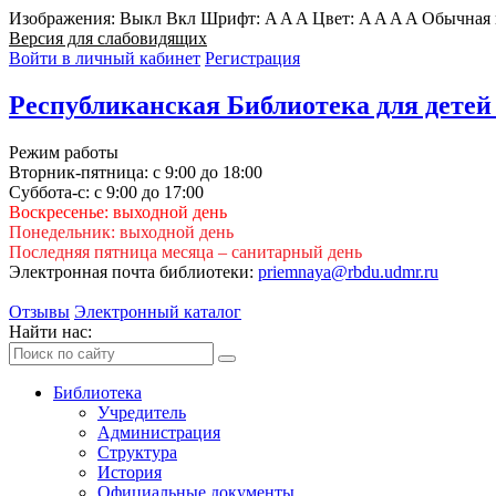
Изображения:
Выкл
Вкл
Шрифт:
A
A
A
Цвет:
A
A
A
A
Обычная 
Версия для слабовидящих
Войти в личный кабинет
Регистрация
Республиканская Библиотека для детей
Режим работы
Вторник-пятница: с 9:00 до 18:00
Суббота-с: с 9:00 до 17:00
Воскресенье: выходной день
Понедельник: выходной день
Последняя пятница месяца – санитарный день
Электронная почта библиотеки:
priemnaya@rbdu.udmr.ru
Отзывы
Электронный каталог
Найти нас:
Библиотека
Учредитель
Администрация
Структура
История
Официальные документы