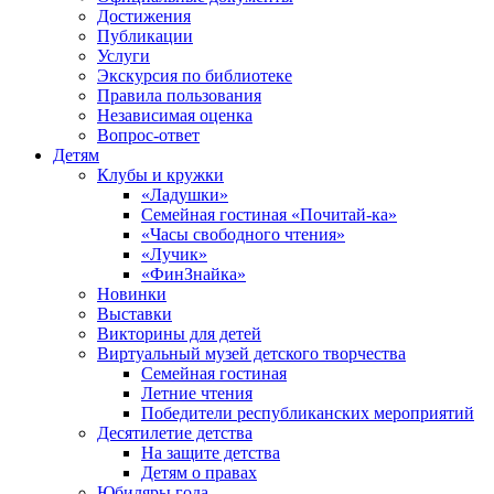
Достижения
Публикации
Услуги
Экскурсия по библиотеке
Правила пользования
Независимая оценка
Вопрос-ответ
Детям
Клубы и кружки
«Ладушки»
Семейная гостиная «Почитай-ка»
«Часы свободного чтения»
«Лучик»
«ФинЗнайка»
Новинки
Выставки
Викторины для детей
Виртуальный музей детского творчества
Семейная гостиная
Летние чтения
Победители республиканских мероприятий
Десятилетие детства
На защите детства
Детям о правах
Юбиляры года