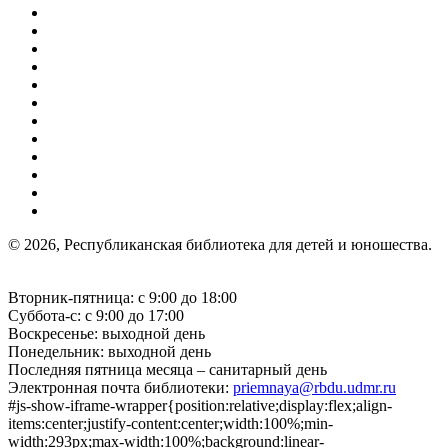
© 2026, Республиканская библиотека для детей и юношества.
Вторник-пятница: с 9:00 до 18:00
Суббота-с: с 9:00 до 17:00
Воскресенье: выходной день
Понедельник: выходной день
Последняя пятница месяца – санитарный день
Электронная почта библиотеки:
priemnaya@rbdu.udmr.ru
#js-show-iframe-wrapper{position:relative;display:flex;align-
items:center;justify-content:center;width:100%;min-
width:293px;max-width:100%;background:linear-