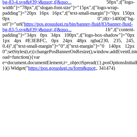
bg-83-4.svg&#39;)&quot;,t[&quo...
50px",t["logo-
width"]="78px",t["slogan-font-size"]="15px",t["logo-wrap-
padding"]="20px 16px 16px",t["text-small-margin"]="0px 150px
0px 0";if(r>1400)t["bg-
url"]="url('
https://pos.gosuslugi.ru/bin/banner-fluid/83/banner-fluid-
bg-83-5.svg&#39;)&quot;,t[&quo...
1fr",t["content-
padding"]="34px 0px 34px 100px",t["logo-box-shadow"]="0px
1px 4px #E3EBFC, 0px 24px 48px rgba(230, 235, 245,
0.4)",t["text-small-margin"]="0",t["text-margin"]="0 140px 12px
0";setStyles(t,e)}changePosBannerOnResize(),window.addEventLis
oad=function(){var
e=document.documentElement,t=_objectSpread({},posOptionsInitial
})()
Widget("
https://pos.gosuslugi.ru/form&quot
;, 341474)