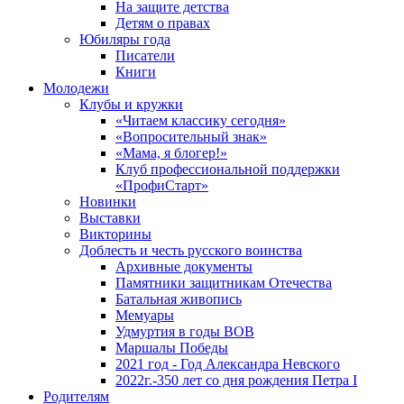
На защите детства
Детям о правах
Юбиляры года
Писатели
Книги
Молодежи
Клубы и кружки
«Читаем классику сегодня»
«Вопросительный знак»
«Мама, я блогер!»
Клуб профессиональной поддержки
«ПрофиСтарт»
Новинки
Выставки
Викторины
Доблесть и честь русского воинства
Архивные документы
Памятники защитникам Отечества
Батальная живопись
Мемуары
Удмуртия в годы ВОВ
Маршалы Победы
2021 год - Год Александра Невского
2022г.-350 лет со дня рождения Петра I
Родителям