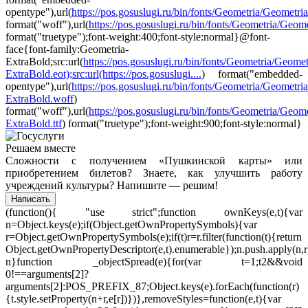
opentype"),url(
https://pos.gosuslugi.ru/bin/fonts/Geometria/Geometri
format("woff"),url(
https://pos.gosuslugi.ru/bin/fonts/Geometria/Geomet
format("truetype");font-weight:400;font-style:normal}@font-
face{font-family:Geometria-
ExtraBold;src:url(
https://pos.gosuslugi.ru/bin/fonts/Geometria/Geomet
ExtraBold.eot);src:url(https://pos.gosuslugi....
) format("embedded-
opentype"),url(
https://pos.gosuslugi.ru/bin/fonts/Geometria/Geometria
ExtraBold.woff
)
format("woff"),url(
https://pos.gosuslugi.ru/bin/fonts/Geometria/Geome
ExtraBold.ttf
) format("truetype");font-weight:900;font-style:normal}
Решаем вместе
Сложности с получением «Пушкинской карты» или
приобретением билетов? Знаете, как улучшить работу
учреждений культуры?
Напишите — решим!
Написать
(function(){ "use strict";function ownKeys(e,t){var
n=Object.keys(e);if(Object.getOwnPropertySymbols){var
r=Object.getOwnPropertySymbols(e);if(t)r=r.filter(function(t){return
Object.getOwnPropertyDescriptor(e,t).enumerable});n.push.apply(n,r
n}function _objectSpread(e){for(var t=1;t
2&&void
0!==arguments[2]?
arguments[2]:POS_PREFIX_87;Object.keys(e).forEach(function(r)
{t.style.setProperty(n+r,e[r])})},removeStyles=function(e,t){var