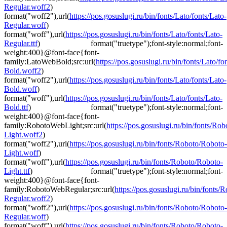
Regular.woff2
)
format("woff2"),url(
https://pos.gosuslugi.ru/bin/fonts/Lato/fonts/Lato-
Regular.woff
)
format("woff"),url(
https://pos.gosuslugi.ru/bin/fonts/Lato/fonts/Lato-
Regular.ttf
) format("truetype");font-style:normal;font-
weight:400}@font-face{font-
family:LatoWebBold;src:url(
https://pos.gosuslugi.ru/bin/fonts/Lato/fo
Bold.woff2
)
format("woff2"),url(
https://pos.gosuslugi.ru/bin/fonts/Lato/fonts/Lato-
Bold.woff
)
format("woff"),url(
https://pos.gosuslugi.ru/bin/fonts/Lato/fonts/Lato-
Bold.ttf
) format("truetype");font-style:normal;font-
weight:400}@font-face{font-
family:RobotoWebLight;src:url(
https://pos.gosuslugi.ru/bin/fonts/Ro
Light.woff2
)
format("woff2"),url(
https://pos.gosuslugi.ru/bin/fonts/Roboto/Roboto-
Light.woff
)
format("woff"),url(
https://pos.gosuslugi.ru/bin/fonts/Roboto/Roboto-
Light.ttf
) format("truetype");font-style:normal;font-
weight:400}@font-face{font-
family:RobotoWebRegular;src:url(
https://pos.gosuslugi.ru/bin/fonts
Regular.woff2
)
format("woff2"),url(
https://pos.gosuslugi.ru/bin/fonts/Roboto/Roboto-
Regular.woff
)
format("woff"),url(
https://pos.gosuslugi.ru/bin/fonts/Roboto/Roboto-