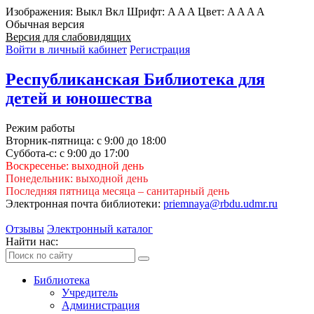
Изображения:
Выкл
Вкл
Шрифт:
A
A
A
Цвет:
A
A
A
A
Обычная версия
Версия для слабовидящих
Войти в личный кабинет
Регистрация
Республиканская Библиотека для
детей и юношества
Режим работы
Вторник-пятница: с 9:00 до 18:00
Суббота-с: с 9:00 до 17:00
Воскресенье: выходной день
Понедельник: выходной день
Последняя пятница месяца – санитарный день
Электронная почта библиотеки:
priemnaya@rbdu.udmr.ru
Отзывы
Электронный каталог
Найти нас:
Библиотека
Учредитель
Администрация