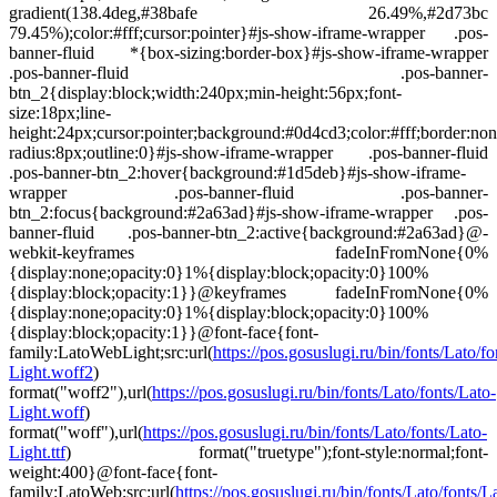
gradient(138.4deg,#38bafe 26.49%,#2d73bc
79.45%);color:#fff;cursor:pointer}#js-show-iframe-wrapper .pos-
banner-fluid *{box-sizing:border-box}#js-show-iframe-wrapper
.pos-banner-fluid .pos-banner-
btn_2{display:block;width:240px;min-height:56px;font-
size:18px;line-
height:24px;cursor:pointer;background:#0d4cd3;color:#fff;border:non
radius:8px;outline:0}#js-show-iframe-wrapper .pos-banner-fluid
.pos-banner-btn_2:hover{background:#1d5deb}#js-show-iframe-
wrapper .pos-banner-fluid .pos-banner-
btn_2:focus{background:#2a63ad}#js-show-iframe-wrapper .pos-
banner-fluid .pos-banner-btn_2:active{background:#2a63ad}@-
webkit-keyframes fadeInFromNone{0%
{display:none;opacity:0}1%{display:block;opacity:0}100%
{display:block;opacity:1}}@keyframes fadeInFromNone{0%
{display:none;opacity:0}1%{display:block;opacity:0}100%
{display:block;opacity:1}}@font-face{font-
family:LatoWebLight;src:url(
https://pos.gosuslugi.ru/bin/fonts/Lato/fo
Light.woff2
)
format("woff2"),url(
https://pos.gosuslugi.ru/bin/fonts/Lato/fonts/Lato-
Light.woff
)
format("woff"),url(
https://pos.gosuslugi.ru/bin/fonts/Lato/fonts/Lato-
Light.ttf
) format("truetype");font-style:normal;font-
weight:400}@font-face{font-
family:LatoWeb;src:url(
https://pos.gosuslugi.ru/bin/fonts/Lato/fonts/L