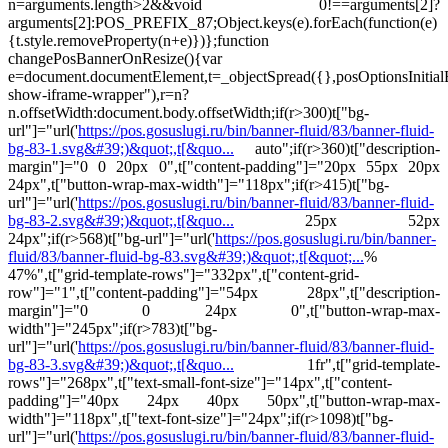
n=arguments.length>2&&void 0!==arguments[2]?
arguments[2]:POS_PREFIX_87;Object.keys(e).forEach(function(e)
{t.style.removeProperty(n+e)})};function
changePosBannerOnResize(){var
e=document.documentElement,t=_objectSpread({},posOptionsInitia
show-iframe-wrapper"),r=n?
n.offsetWidth:document.body.offsetWidth;if(r>300)t["bg-
url"]="url('
https://pos.gosuslugi.ru/bin/banner-fluid/83/banner-fluid-
bg-83-1.svg&#39;)&quot;,t[&quo...
auto";if(r>360)t["description-
margin"]="0 0 20px 0",t["content-padding"]="20px 55px 20px
24px",t["button-wrap-max-width"]="118px";if(r>415)t["bg-
url"]="url('
https://pos.gosuslugi.ru/bin/banner-fluid/83/banner-fluid-
bg-83-2.svg&#39;)&quot;,t[&quo...
25px 52px
24px";if(r>568)t["bg-url"]="url('
https://pos.gosuslugi.ru/bin/banner-
fluid/83/banner-fluid-bg-83.svg&#39;)&quot;,t[&quot;...
%
47%",t["grid-template-rows"]="332px",t["content-grid-
row"]="1",t["content-padding"]="54px 28px",t["description-
margin"]="0 0 24px 0",t["button-wrap-max-
width"]="245px";if(r>783)t["bg-
url"]="url('
https://pos.gosuslugi.ru/bin/banner-fluid/83/banner-fluid-
bg-83-3.svg&#39;)&quot;,t[&quo...
1fr",t["grid-template-
rows"]="268px",t["text-small-font-size"]="14px",t["content-
padding"]="40px 24px 40px 50px",t["button-wrap-max-
width"]="118px",t["text-font-size"]="24px";if(r>1098)t["bg-
url"]="url('
https://pos.gosuslugi.ru/bin/banner-fluid/83/banner-fluid-