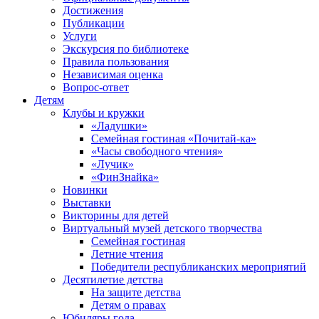
Достижения
Публикации
Услуги
Экскурсия по библиотеке
Правила пользования
Независимая оценка
Вопрос-ответ
Детям
Клубы и кружки
«Ладушки»
Семейная гостиная «Почитай-ка»
«Часы свободного чтения»
«Лучик»
«ФинЗнайка»
Новинки
Выставки
Викторины для детей
Виртуальный музей детского творчества
Семейная гостиная
Летние чтения
Победители республиканских мероприятий
Десятилетие детства
На защите детства
Детям о правах
Юбиляры года