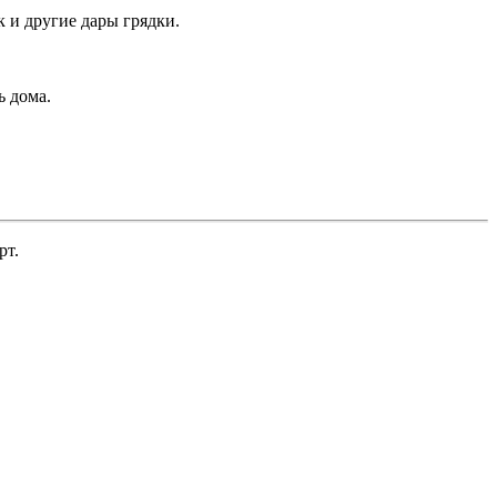
 и другие дары грядки.
ь дома.
рт.