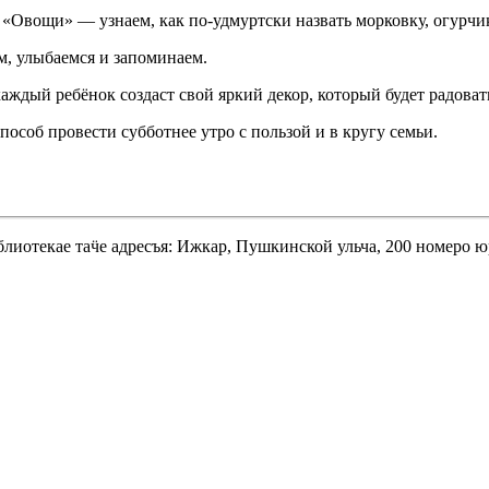
 «Овощи» — узнаем, как по-удмуртски назвать морковку, огурчик
, улыбаемся и запоминаем.
ждый ребёнок создаст свой яркий декор, который будет радоват
особ провести субботнее утро с пользой и в кругу семьи.
лиотекае таӵе адресъя: Ижкар, Пушкинской ульча, 200 номеро ю