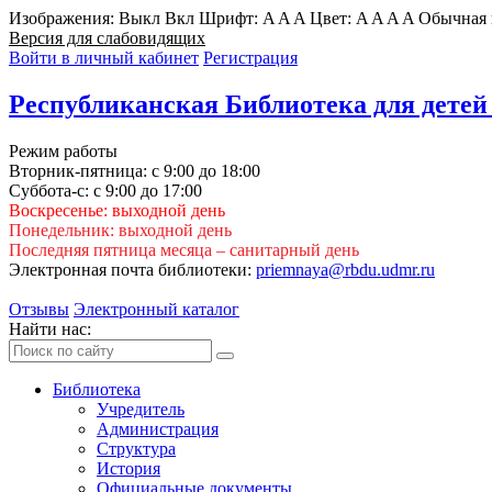
Изображения:
Выкл
Вкл
Шрифт:
A
A
A
Цвет:
A
A
A
A
Обычная 
Версия для слабовидящих
Войти в личный кабинет
Регистрация
Республиканская Библиотека для детей
Режим работы
Вторник-пятница: с 9:00 до 18:00
Суббота-с: с 9:00 до 17:00
Воскресенье: выходной день
Понедельник: выходной день
Последняя пятница месяца – санитарный день
Электронная почта библиотеки:
priemnaya@rbdu.udmr.ru
Отзывы
Электронный каталог
Найти нас:
Библиотека
Учредитель
Администрация
Структура
История
Официальные документы