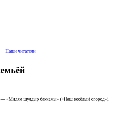
Наши читатели
семьёй
ечи — «Милям шулдыр бакчамы» («Наш весёлый огород»).